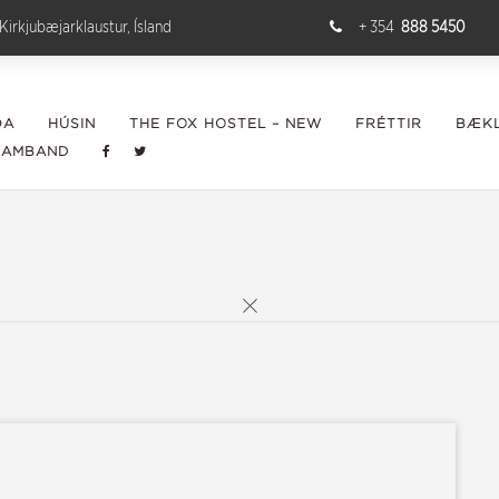
Kirkjubæjarklaustur, Ísland
+ 354
888 5450
ÐA
HÚSIN
THE FOX HOSTEL – NEW
FRÉTTIR
BÆKL
SAMBAND