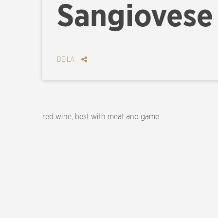
Sangiovese
DEILA
red wine, best with meat and game