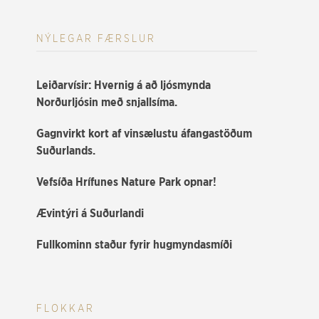
NÝLEGAR FÆRSLUR
Leiðarvísir: Hvernig á að ljósmynda
Norðurljósin með snjallsíma.
Gagnvirkt kort af vinsælustu áfangastöðum
Suðurlands.
Vefsíða Hrífunes Nature Park opnar!
Ævintýri á Suðurlandi
Fullkominn staður fyrir hugmyndasmíði
FLOKKAR