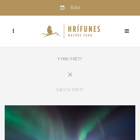
Bóka
FYRRI FRÉTT
NÆSTA FRÉTT