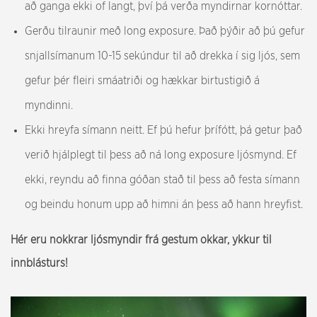
að ganga ekki of langt, því þá verða myndirnar kornóttar.
Gerðu tilraunir með long exposure. Það þýðir að þú gefur
snjallsímanum 10-15 sekúndur til að drekka í sig ljós, sem
gefur þér fleiri smáatriði og hækkar birtustigið á
myndinni.
Ekki hreyfa símann neitt. Ef þú hefur þrífótt, þá getur það
verið hjálplegt til þess að ná long exposure ljósmynd. Ef
ekki, reyndu að finna góðan stað til þess að festa símann
og beindu honum upp að himni án þess að hann hreyfist.
Hér eru nokkrar ljósmyndir frá gestum okkar, ykkur til
innblásturs!