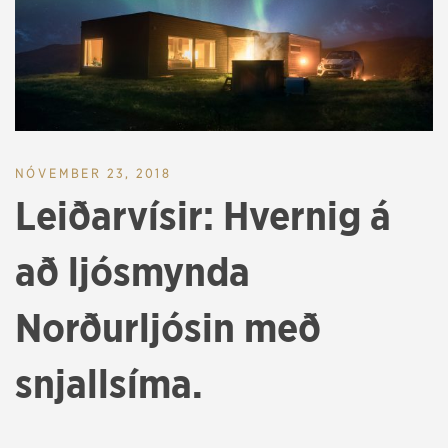
NÓVEMBER 23, 2018
Leiðarvísir: Hvernig á
að ljósmynda
Norðurljósin með
snjallsíma.