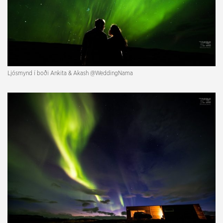
Ljósmynd í boði Ankita & Akash @
WeddingNama