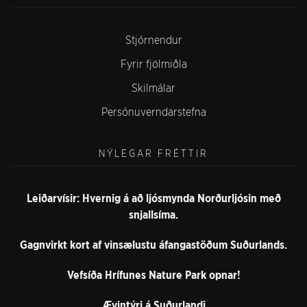
Stjórnendur
Fyrir fjölmiðla
Skilmálar
Persónuverndarstefna
NÝLEGAR FRÉTTIR
Leiðarvísir: Hvernig á að ljósmynda Norðurljósin með
snjallsíma.
Gagnvirkt kort af vinsælustu áfangastöðum Suðurlands.
Vefsíða Hrífunes Nature Park opnar!
Ævintýri á Suðurlandi