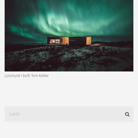
Ljósmynd í boði Tom Kahler