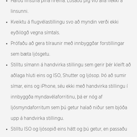
Hafðu linsuna þína hreina. Losaðu þig við alla flekki á
linsunni.
Kveiktu á flugvélastillingu svo að myndin verði ekki
eyðilögð vegna símtals.
Prófaðu að gera tilraunir með innbyggðar forstillingar
sem bæta ljósgetu.
Stilltu símann á handvirka stillingu sem gerir þér kleift að
aðlaga hluti eins og ISO, Shutter ​​og ljósop. Þó að sumir
símar, eins og iPhone, séu ekki með handvirka stillingu í
innbyggða myndavélaforritinu, þá er nóg af
ljósmyndaforritum sem þú getur halað niður sem bjóða
upp á handvirka stillingu.
Stilltu ISO og ljósopið eins hátt og þú getur, en passaðu