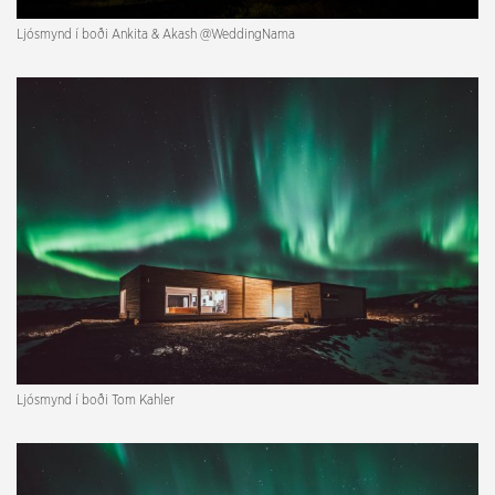
Ljósmynd í boði Ankita & Akash @
WeddingNama
Ljósmynd í boði Tom Kahler