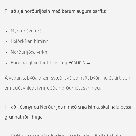
Til að sjá norðurljósin með berum augum þarftu:
Myrkur (vetur)
Heiðskíran himinn
Norðurljósa virkni
Handhægt veður til eins og
vedur.is ←
Á vedur.is, þýða græn svæði ský og hvítt þýðir heiðskírt, sem
er nauðsynlegt fyrir góða norðurljósasýningu.
Til að ljósmynda Norðurljósin með snjallsíma, skal hafa þessi
grunnatriði í huga: