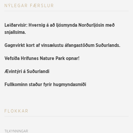
NÝLEGAR FÆRSLUR
Leiðarvísir: Hvernig á að ljósmynda Norðurljósin með
snjallsíma.
Gagnvirkt kort af vinsælustu áfangastöðum Suðurlands.
Vefsíða Hrífunes Nature Park opnar!
Ævintýri á Suðurlandi
Fullkominn staður fyrir hugmyndasmíði
FLOKKAR
TILKYNNINGAR