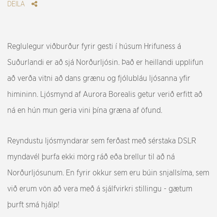
DEILA
Reglulegur viðburður fyrir gesti í húsum Hrifuness á
Suðurlandi er að sjá Norðurljósin. Það er heillandi upplifun
að verða vitni að dans grænu og fjólubláu ljósanna yfir
himininn. Ljósmynd af Aurora Borealis getur verið erfitt að
ná en hún mun geria vini þína græna af öfund.
Reyndustu ljósmyndarar sem ferðast með sérstaka DSLR
myndavél þurfa ekki mörg ráð eða brellur til að ná
Norðurljósunum. En fyrir okkur sem eru búin snjallsíma, sem
við erum vön að vera með á sjálfvirkri stillingu - gætum
þurft smá hjálp!