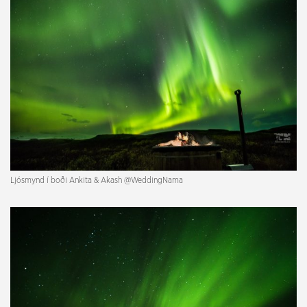
Ljósmynd í boði Ankita & Akash @
WeddingNama