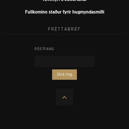
Fullkominn staður fyrir hugmyndasmíði
FRÉTTABRÉF
PÓSTFANG
Skrá mig