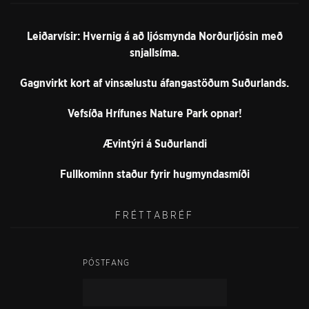
Leiðarvísir: Hvernig á að ljósmynda Norðurljósin með
snjallsíma.
Gagnvirkt kort af vinsælustu áfangastöðum Suðurlands.
Vefsíða Hrífunes Nature Park opnar!
Ævintýri á Suðurlandi
Fullkominn staður fyrir hugmyndasmíði
FRÉTTABRÉF
PÓSTFANG