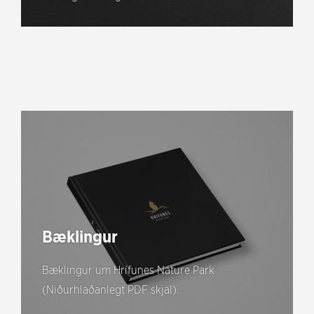
Bæklingur
Bæklingur um Hrífunes Nature Park
(Niðurhlaðanlegt PDF skjal).