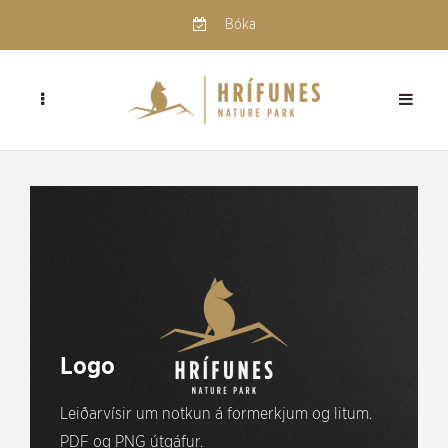
Bóka
PRESS KIT
Logo
Leiðarvísir um notkun á formerkjum og litum.
PDF og PNG útgáfur.