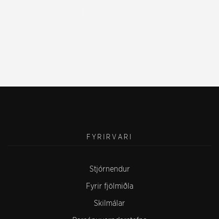
FYRIRVARI
Stjórnendur
Fyrir fjölmiðla
Skilmálar