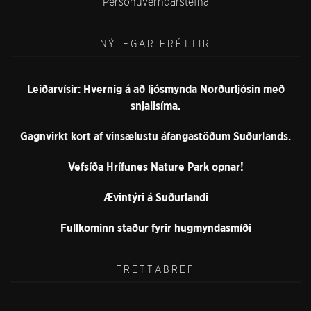
Persónuverndarstefna
NÝLEGAR FRÉTTIR
Leiðarvísir: Hvernig á að ljósmynda Norðurljósin með
snjallsíma.
Gagnvirkt kort af vinsælustu áfangastöðum Suðurlands.
Vefsíða Hrífunes Nature Park opnar!
Ævintýri á Suðurlandi
Fullkominn staður fyrir hugmyndasmíði
FRÉTTABRÉF