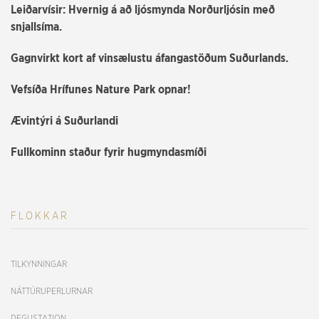
Leiðarvísir: Hvernig á að ljósmynda Norðurljósin með
snjallsíma.
Gagnvirkt kort af vinsælustu áfangastöðum Suðurlands.
Vefsíða Hrífunes Nature Park opnar!
Ævintýri á Suðurlandi
Fullkominn staður fyrir hugmyndasmíði
FLOKKAR
TILKYNNINGAR
NÁTTÚRUPERLURNAR
DEGUSTATION