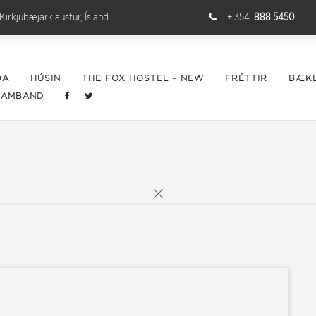
Kirkjubæjarklaustur, Ísland
+ 354
888 5450
ÐA
HÚSIN
THE FOX HOSTEL – NEW
FRÉTTIR
BÆKL
SAMBAND