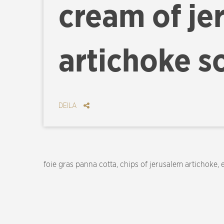
cream of je
artichoke s
DEILA
foie gras panna cotta, chips of jerusalem artichoke, 