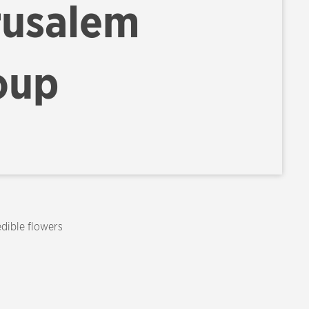
rusalem
oup
edible flowers