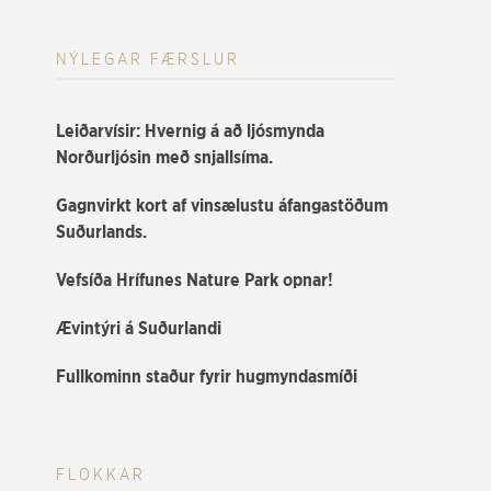
NÝLEGAR FÆRSLUR
Leiðarvísir: Hvernig á að ljósmynda
Norðurljósin með snjallsíma.
Gagnvirkt kort af vinsælustu áfangastöðum
Suðurlands.
Vefsíða Hrífunes Nature Park opnar!
Ævintýri á Suðurlandi
Fullkominn staður fyrir hugmyndasmíði
FLOKKAR