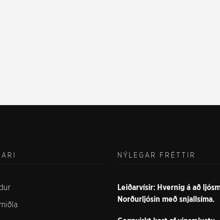
VARI
NÝLEGAR FRÉTTIR
dur
Leiðarvísir: Hvernig á að ljó
Norðurljósin með snjallsíma.
lmiðla