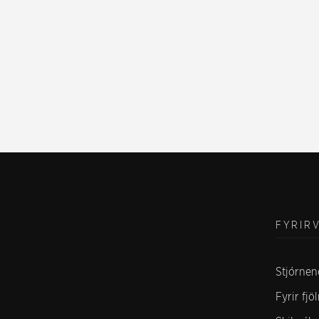
FYRIR
Stjórnen
Fyrir fjö