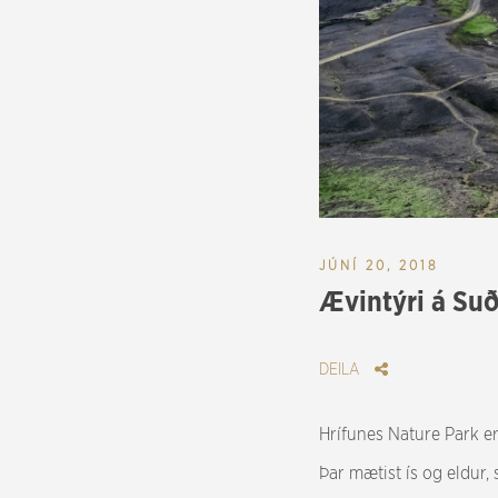
JÚNÍ 20, 2018
Ævintýri á Suð
DEILA
Hrífunes Nature Park er 
Þar mætist ís og eldur,