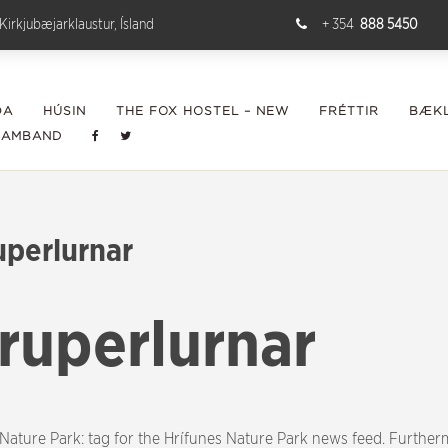
Kirkjubæjarklaustur, Ísland
+ 354
888 5450
ÐA
HÚSIN
THE FOX HOSTEL – NEW
FRÉTTIR
BÆKL
SAMBAND
uperlurnar
ruperlurnar
 Nature Park: tag for the Hrífunes Nature Park news feed. Furthe