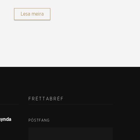
Lesa meira
FRÉTTABRÉF
smynda
PÓSTFANG