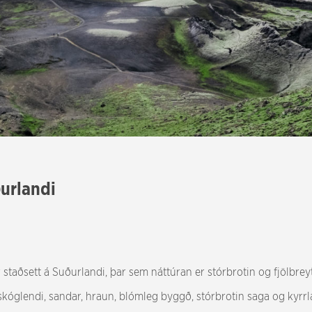
urlandi
staðsett á Suðurlandi, þar sem náttúran er stórbrotin og fjölbreytile
 skóglendi, sandar, hraun, blómleg byggð, stórbrotin saga og kyrrlá