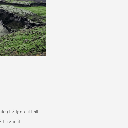
g frá fjöru til fjalls.
tt mannlíf.