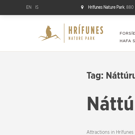
EN
IS
Hrífunes Nature Park
, 880 
FORSÍ
HAFA 
Tag:
Náttúr
Náttú
Attractions in Hrífunes