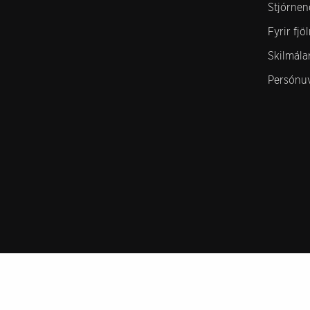
Stjórnen
Fyrir fjö
Skilmála
Persónu