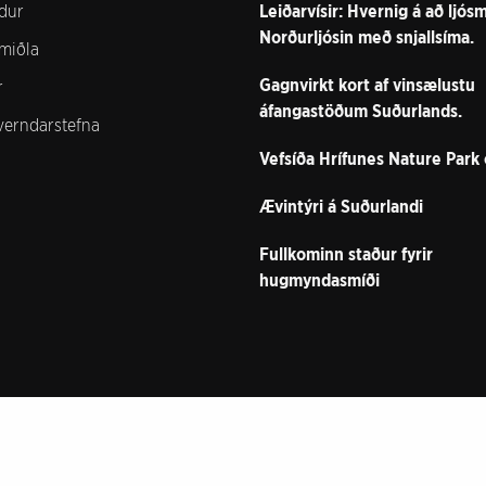
dur
Leiðarvísir: Hvernig á að ljó
Norðurljósin með snjallsíma.
lmiðla
Gagnvirkt kort af vinsælustu
r
áfangastöðum Suðurlands.
verndarstefna
Vefsíða Hrífunes Nature Park
Ævintýri á Suðurlandi
Fullkominn staður fyrir
hugmyndasmíði