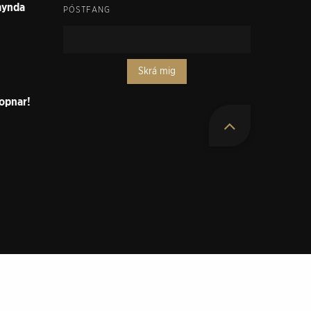
smynda
PÓSTFANG
Skrá mig
 opnar!