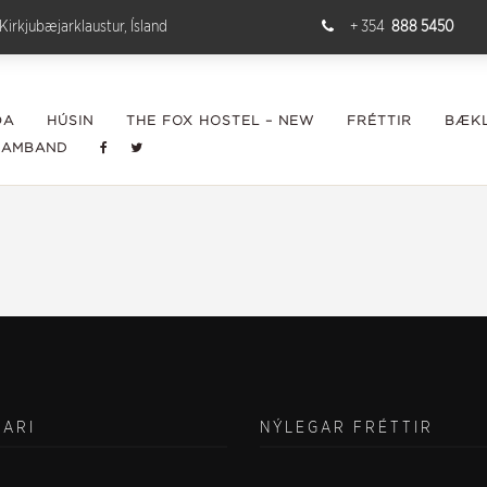
Kirkjubæjarklaustur, Ísland
+ 354
888 5450
ÐA
HÚSIN
THE FOX HOSTEL – NEW
FRÉTTIR
BÆKL
SAMBAND
VARI
NÝLEGAR FRÉTTIR