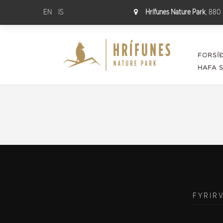
EN
IS
Hrífunes Nature Park
, 880 
FORSÍ
HAFA 
FYRIR